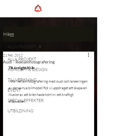
Inlägg
ALLA PROJEKT
21 feb. 2012
ALLA PROJEKT
Audi - Reklamfotografering
TB Arclight 30 år.
KONCEPT & DESIGN
TILLVERKNING
Inför reklamfotografering med Audi och lanseringen 
av deras nya bilmodell fick vi uppdraget att skapa en 
EVENT
illusion av att bilen hade kört in i ett kraftigt 
SPECIALEFFEKTER
snöoväder. 
UTBILDNING