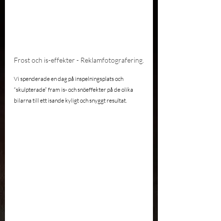
Frost och is-effekter - Reklamfotografering.
Vi spenderade en dag på inspelningsplats och 
“skulpterade” fram is- och snöeffekter på de olika 
bilarna till ett isande kyligt och snyggt resultat. 