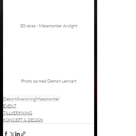
3D-skiss - Mässmonter Arclight
Photo op med Demon Lennart
Dekortillverkning
Mässmonter
EVENT
TILLVERKNING
KONCEPT & DESIGN