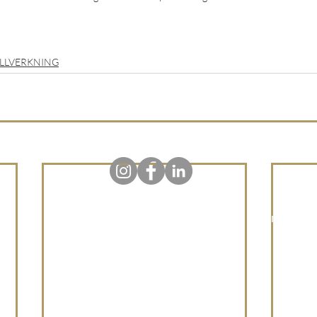
ILLVERKNING
Johannesfredsvägen 12, 168 69 Bromma, Sveri
Tel: +46 (0)8 26 24 20
Email:
info@arclight.se
Copyright © 2025 Arclight AB