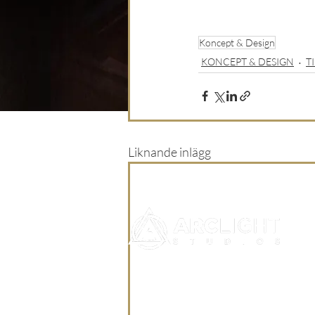
Koncept & Design
KONCEPT & DESIGN
T
Liknande inlägg