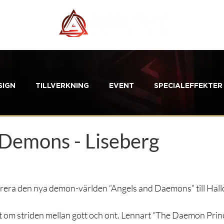
SIGN
TILLVERKNING
EVENT
SPECIALEFFEKTER
 Demons - Liseberg
leverera den nya demon-världen “Angels and Daemons” till Hal
t om striden mellan gott och ont. Lennart “The Daemon Prince