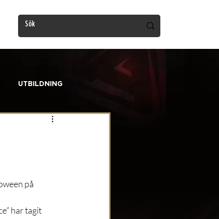
UTBILDNING
loween på 
” har tagit 