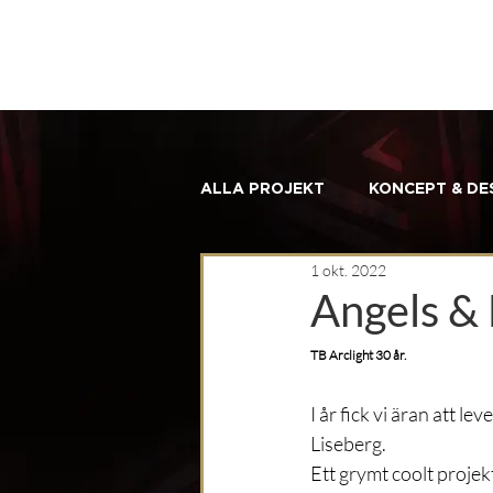
ALLA PROJEKT
KONCEPT & DE
1 okt. 2022
Angels &
TB Arclight 30 år.
I år fick vi äran att 
Liseberg. 
Ett grymt coolt projek