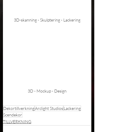
3D-skanning - Skulptering - Lackering
3D - Mockup - Design
Dekortillverkning
Arclight Studios
Lackering
Scendekor
TILLVERKNING